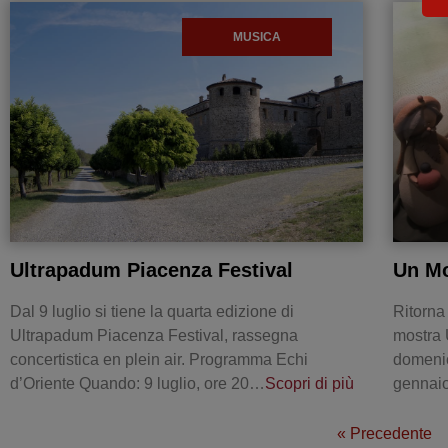
MUSICA
Ultrapadum Piacenza Festival
Un Mo
Dal 9 luglio si tiene la quarta edizione di
Ritorna
Ultrapadum Piacenza Festival, rassegna
mostra
concertistica en plein air. Programma Echi
domeni
d’Oriente Quando: 9 luglio, ore 20…
Scopri di più
gennai
« Precedente