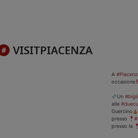
VISITPIACENZA
A
#Piacenz
occasione
Un
#bigl
alle
#duecu
Guercino
presso
#
presso la