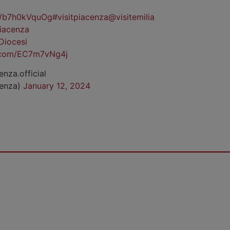
co/b7h0kVquOg
#visitpiacenza
@visitemilia
iacenza
Diocesi
r.com/EC7m7vNg4j
enza.official
cenza)
January 12, 2024