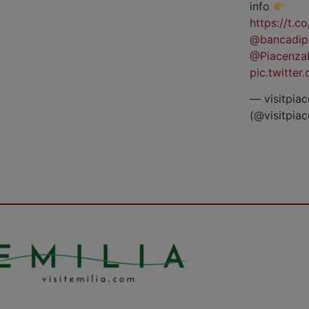
info
https://t.
@bancadip
@Piacenza
pic.twitte
— visitpiac
(@visitpia