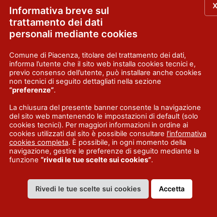
Informativa breve sul
ESCURSIONI E
trattamento dei dati
VISITE GUIDATE
personali mediante cookies
Comune di Piacenza, titolare del trattamento dei dati,
informa l’utente che il sito web installa cookies tecnici e,
previo consenso dell’utente, può installare anche cookies
non tecnici di seguito dettagliati nella sezione
“preferenze”
.
La chiusura del presente banner consente la navigazione
del sito web mantenendo le impostazioni di default (solo
cookies tecnici). Per maggiori informazioni in ordine ai
ing del Vino
Trekking di
cookies utilizzati dal sito è possibile consultare
l’informativa
cookies completa
. È possibile, in ogni momento della
sione dell’evento Monterosso Sotto le
Primo weekend di
navigazione, gestire le preferenze di seguito mediante la
funzione
“rivedi le tue scelte sui cookies”
.
 nuovo appuntamento con il Trekking del
appuntamenti con
ando: sabato 1 agosto 2026, dalle ore 18
dintorni di a Cas
partenza da…
Scopri di più
primavera Quand
Rivedi le tue scelte sui cookies
Accetta
Scopri di più