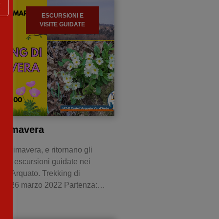
X
ESCURSIONI E
VISITE GUIDATE
 Primavera
 primavera, e ritornano gli
 le escursioni guidate nei
tell’Arquato. Trekking di
o: 26 marzo 2022 Partenza:…