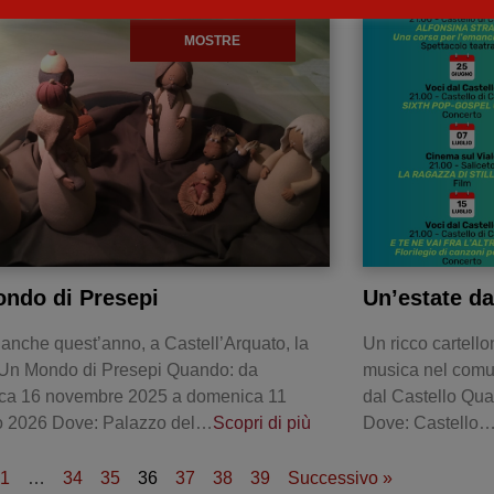
MOSTRE
ndo di Presepi
Un’estate da
 anche quest’anno, a Castell’Arquato, la
Un ricco cartello
 Un Mondo di Presepi Quando: da
musica nel comu
ca 16 novembre 2025 a domenica 11
dal Castello Qua
o 2026 Dove: Palazzo del…
Scopri di più
Dove: Castello
1
…
34
35
36
37
38
39
Successivo »