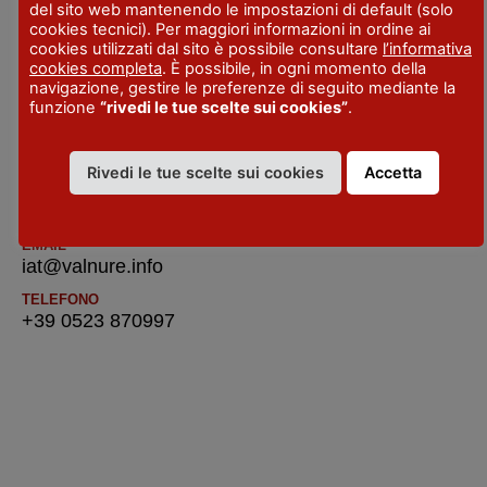
del sito web mantenendo le impostazioni di default (solo
cookies tecnici). Per maggiori informazioni in ordine ai
IAT-R Grazzano Visconti – Val Nure e Val
cookies utilizzati dal sito è possibile consultare
l’informativa
Chero – Ufficio di Informazione e Accoglienza
cookies completa
. È possibile, in ogni momento della
Turistica
navigazione, gestire le preferenze di seguito mediante la
funzione
“rivedi le tue scelte sui cookies”
.
INDIRIZZO
Viale del Castello, 2 - Vigolzone
Rivedi le tue scelte sui cookies
Accetta
SITO WEB
www.valnure.info
EMAIL
iat@valnure.info
TELEFONO
+39 0523 870997