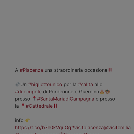
A
#Piacenza
una straordinaria occasione
Un
#bigliettounico
per la
#salita
alle
#duecupole
di Pordenone e Guercino
presso
#SantaMariadiCampagna
e presso
la
#Cattedrale
info
https://t.co/b7h0kVquOg
#visitpiacenza
@visitemilia