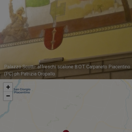
Palazzo Scotti- affreschi scalone B.O.T. Carpaneto Piacentino
(PC) ph Patrizia Oropallo
+
−