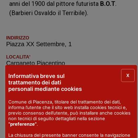
anni del 1900 dal pittore futurista
B.O.T
.
(Barbieri Osvaldo il Terribile).
INDIRIZZO
Piazza XX Settembre, 1
LOCALITA'
Carpaneto Piacentino
X
Informativa breve sul
CHIUSURA SETTIMANALE
Domenica e festivi
trattamento dei dati
personali mediante cookies
ORARIO
Orario Feriale:
Comune di Piacenza, titolare del trattamento dei dati,
informa l’utente che il sito web installa cookies tecnici e,
Dalle 09.00 alle 13.00
previo consenso dell’utente, può installare anche cookies
non tecnici di seguito dettagliati nella sezione
TELEFONO
“preferenze”
.
Comune tel.+39.0523.853002
La chiusura del presente banner consente la navigazione