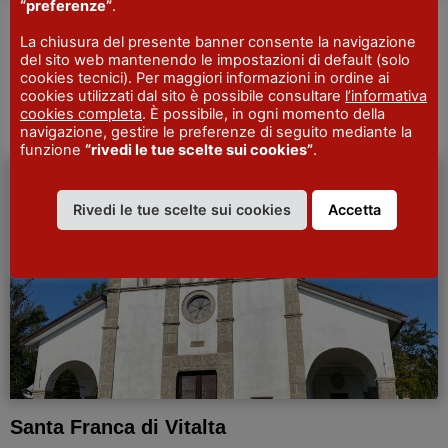
“preferenze”
.
San Corrado Confalonieri
La chiusura del presente banner consente la navigazione
del sito web mantenendo le impostazioni di default (solo
CORRADO CONFALONIERI era un uomo del suo tempo,
cookies tecnici). Per maggiori informazioni in ordine ai
amava la caccia che praticava nelle terre del suo feudo
cookies utilizzati dal sito è possibile consultare
l’informativa
piacentino, dove era nato nel castello di…
Scopri di più
cookies completa
. È possibile, in ogni momento della
navigazione, gestire le preferenze di seguito mediante la
funzione
“rivedi le tue scelte sui cookies”
.
CURIOSITÀ
Rivedi le tue scelte sui cookies
Accetta
Santa Franca di Vitalta