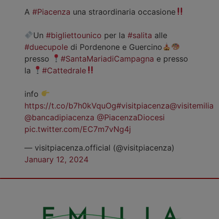
A
#Piacenza
una straordinaria occasione
Un
#bigliettounico
per la
#salita
alle
#duecupole
di Pordenone e Guercino
presso
#SantaMariadiCampagna
e presso
la
#Cattedrale
info
https://t.co/b7h0kVquOg
#visitpiacenza
@visitemilia
@bancadipiacenza
@PiacenzaDiocesi
pic.twitter.com/EC7m7vNg4j
— visitpiacenza.official (@visitpiacenza)
January 12, 2024