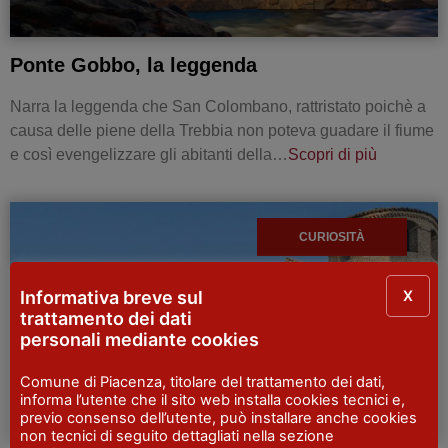
Ponte Gobbo, la leggenda
Narra la leggenda che San Colombano, rattristato poichè a
causa delle piene della Trebbia non poteva guadare il fiume
e così evengelizzare gli abitanti della…
Scopri di più
CURIOSITÀ
X
Informativa breve sul
trattamento dei dati
personali mediante cookies
Comune di Piacenza, titolare del trattamento dei dati,
informa l’utente che il sito web installa cookies tecnici e,
previo consenso dell’utente, può installare anche cookies
non tecnici di seguito dettagliati nella sezione