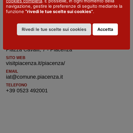
cookies completa
. È possibile, in ogni momento della
navigazione, gestire le preferenze di seguito mediante la
funzione
“rivedi le tue scelte sui cookies”
.
Per informazioni
Rivedi le tue scelte sui cookies
Accetta
INDIRIZZO
Piazza Cavalli, 7 - Piacenza
SITO WEB
visitpiacenza.it/piacenza/
EMAIL
iat@comune.piacenza.it
TELEFONO
+39 0523 492001