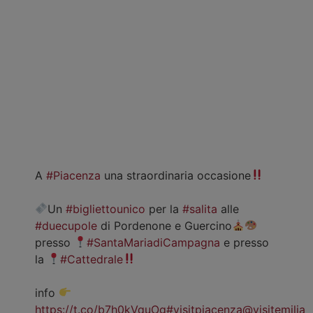
A
#Piacenza
una straordinaria occasione
Un
#bigliettounico
per la
#salita
alle
#duecupole
di Pordenone e Guercino
presso
#SantaMariadiCampagna
e presso
la
#Cattedrale
info
https://t.co/b7h0kVquOg
#visitpiacenza
@visitemilia