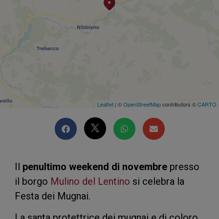
Leaflet
| ©
OpenStreetMap
contributors ©
CARTO
Il
penultimo weekend di novembre
presso
il borgo
Mulino del Lentino
si celebra la
Festa dei Mugnai.
La santa protettrice dei mugnai e di coloro