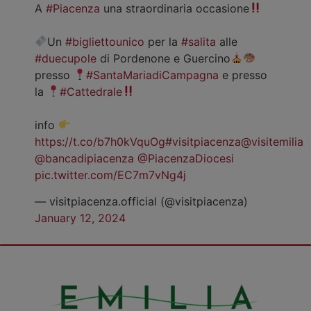
A
#Piacenza
una straordinaria occasione
Un
#bigliettounico
per la
#salita
alle
#duecupole
di Pordenone e Guercino
presso
#SantaMariadiCampagna
e presso
la
#Cattedrale
info
https://t.co/b7h0kVquOg
#visitpiacenza
@visitemilia
@bancadipiacenza
@PiacenzaDiocesi
pic.twitter.com/EC7m7vNg4j
— visitpiacenza.official (@visitpiacenza)
January 12, 2024