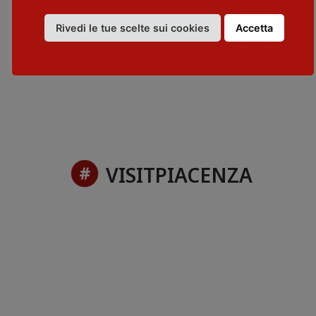
CONTATTI
Rivedi le tue scelte sui cookies
Accetta
www.mulinodellentino.it
telephone: + 39 349 4661152
VISITPIACENZA