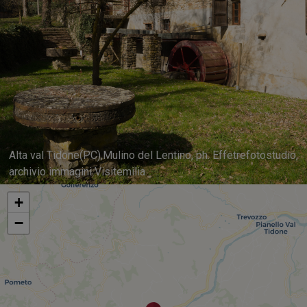
Alta val Tidone(PC),Mulino del Lentino, ph. Effetrefotostudio,
archivio immagini Visitemilia
+
−