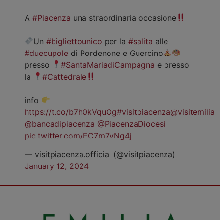
A
#Piacenza
una straordinaria occasione
Un
#bigliettounico
per la
#salita
alle
#duecupole
di Pordenone e Guercino
presso
#SantaMariadiCampagna
e presso
la
#Cattedrale
info
https://t.co/b7h0kVquOg
#visitpiacenza
@visitemilia
@bancadipiacenza
@PiacenzaDiocesi
pic.twitter.com/EC7m7vNg4j
— visitpiacenza.official (@visitpiacenza)
January 12, 2024