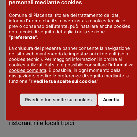
personali mediante cookies
suggestione e un loggiato di fine
Quattrocento, il castello è una felice sintesi
Comune di Piacenza, titolare del trattamento dei dati,
informa l’utente che il sito web installa cookies tecnici e,
tra l’austerità dell’architettura difensiva
previo consenso dell’utente, può installare anche cookies
medievale e l’eleganza della dimora
non tecnici di seguito dettagliati nella sezione
“preferenze”
.
signorile del Rinascimento.
La chiusura del presente banner consente la navigazione
Riadattato alla fine del Settecento in
del sito web mantenendo le impostazioni di default (solo
tranquilla dimora nobiliare, il castello è
cookies tecnici). Per maggiori informazioni in ordine ai
cookies utilizzati dal sito è possibile consultare
l’informativa
arredato con mobili d’epoca e custodisce al
cookies completa
. È possibile, in ogni momento della
navigazione, gestire le preferenze di seguito mediante la
suo interno eleganti decorazioni pittoriche
funzione
“rivedi le tue scelte sui cookies”
.
e preziosi affreschi. A coronamento delle
strutture un bel giardino alla francese.
Rivedi le tue scelte sui cookies
Accetta
Anche nel borgo di Agazzano, a pochi passi
dal castello, con la bella piazza, si trovano
ristorantini e locali tipici.