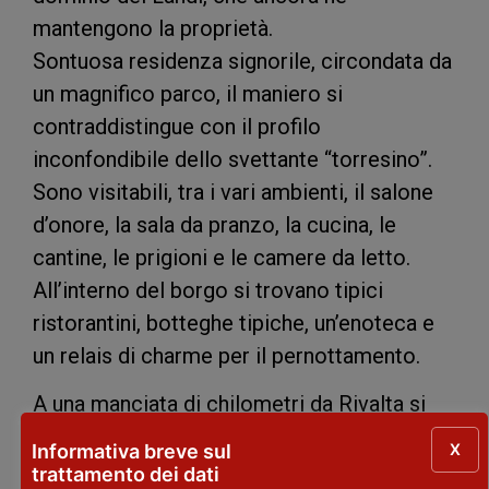
mantengono la proprietà.
Sontuosa residenza signorile, circondata da
un magnifico parco, il maniero si
contraddistingue con il profilo
inconfondibile dello svettante “torresino”.
Sono visitabili, tra i vari ambienti, il salone
d’onore, la sala da pranzo, la cucina, le
cantine, le prigioni e le camere da letto.
All’interno del borgo si trovano tipici
ristorantini, botteghe tipiche, un’enoteca e
un relais di charme per il pernottamento.
A una manciata di chilometri da Rivalta si
trova la
Rocca e Castello di Agazzano
che
X
Informativa breve sul
risale al XIII secolo: con il cortile di grande
trattamento dei dati