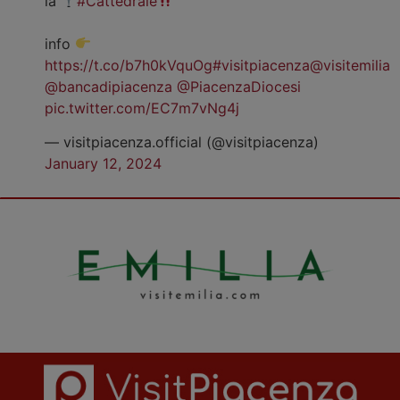
la
#Cattedrale
info
https://t.co/b7h0kVquOg
#visitpiacenza
@visitemilia
@bancadipiacenza
@PiacenzaDiocesi
pic.twitter.com/EC7m7vNg4j
— visitpiacenza.official (@visitpiacenza)
January 12, 2024