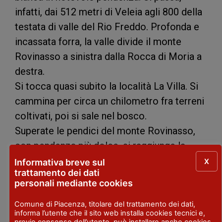
infatti, dai 512 metri di Veleia agli 800 della
testata di valle del Rio Freddo. Profonda e
incassata forra, la valle divide il monte
Rovinasso a sinistra dalla Rocca di Moria a
destra.
Si tocca quasi subito la località La Villa. Si
cammina per circa un chilometro fra terreni
coltivati, poi si sale nel bosco.
Superate le pendici del monte Rovinasso,
con pendenza più dolce, si raggiunge la
strada che da Lugagnano conduce al Parco
X
Informativa breve sul
trattamento dei dati
Provinciale.
personali mediante cookies
Si incontra la chiesetta della Madonna del
Monte e si giunge al rifugio del parco dove
Comune di Piacenza, titolare del trattamento dei dati,
informa l’utente che il sito web installa cookies tecnici e,
è possibile sostare.
previo consenso dell’utente, può installare anche cookies