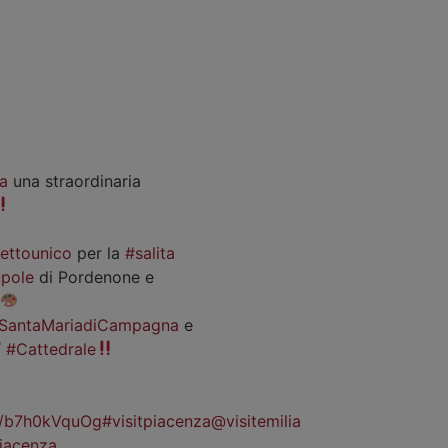
a
una straordinaria
iettounico
per la
#salita
pole
di Pordenone e
SantaMariadiCampagna
e
#Cattedrale
co/b7h0kVquOg
#visitpiacenza
@visitemilia
iacenza