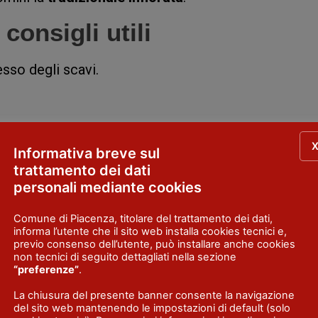
consigli utili
esso degli scavi.
Informativa breve sul
trattamento dei dati
personali mediante cookies
Comune di Piacenza, titolare del trattamento dei dati,
informa l’utente che il sito web installa cookies tecnici e,
previo consenso dell’utente, può installare anche cookies
non tecnici di seguito dettagliati nella sezione
“preferenze”
.
La chiusura del presente banner consente la navigazione
del sito web mantenendo le impostazioni di default (solo