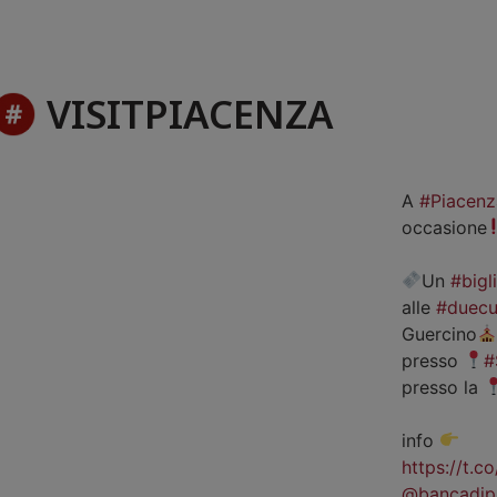
VISITPIACENZA
A
#Piacenz
occasione
Un
#bigl
alle
#duecu
Guercino
presso
#
presso la
info
https://t.
@bancadip