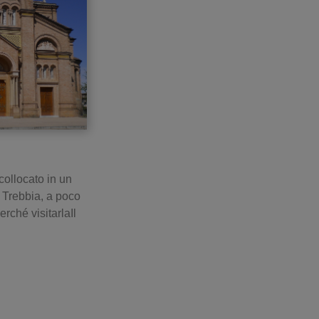
ollocato in un
 Trebbia, a poco
rché visitarlaIl