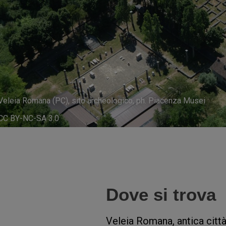
Veleia Romana (PC), sito archeologico, ph. Piacenza Musei
CC BY-NC-SA 3.0
Dove si trova
Veleia Romana, antica città