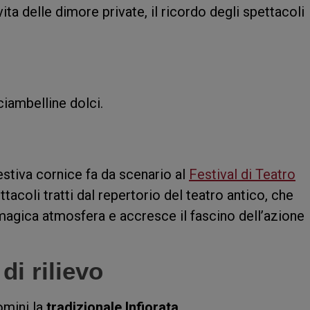
 vita delle dimore private, il ricordo degli spettacoli
ciambelline dolci.
stiva cornice fa da scenario al
Festival di Teatro
ttacoli tratti dal repertorio del teatro antico, che
magica atmosfera e accresce il fascino dell’azione
i rilievo
omini la
tradizionale Infiorata
.