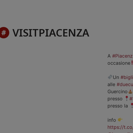
VISITPIACENZA
A
#Piacenz
occasione
Un
#bigl
alle
#duecu
Guercino
presso
#
presso la
info
https://t.