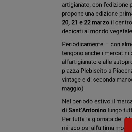
artigianato, con l’edizione 
propone una edizione primav
20,
21 e 22 marzo
il centr
dedicati al mondo vegetale,
Periodicamente – con almen
tengono anche i mercatini 
all’artigianato e alle aut
piazza Plebiscito a Piacen
vintage e di seconda mano(
maggio).
Nel periodo estivo il mercat
di Sant’Antonino
lungo tut
Per tutta la giornata del 4 
miracolosi all’ultima moda,