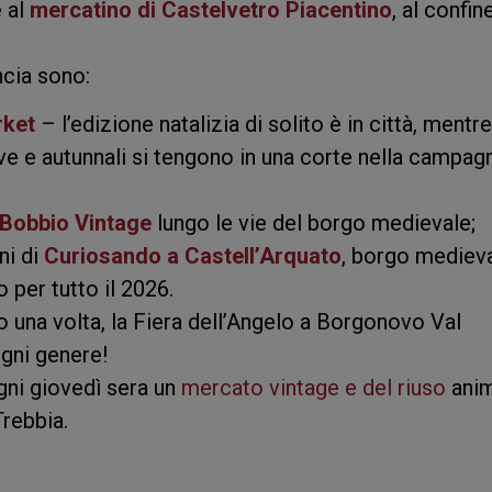
 al
mercatino di Castelvetro Piacentino
, al confin
ncia sono:
rket
– l’edizione natalizia di solito è in città, mentre
ive e autunnali si tengono in una corte nella campag
Bobbio Vintage
lungo le vie del borgo medievale;
ni di
Curiosando a Castell’Arquato
, borgo mediev
 per tutto il 2026.
 una volta, la Fiera dell’Angelo a Borgonovo Val
gni genere!
gni giovedì sera un
mercato vintage e del riuso
ani
Trebbia.