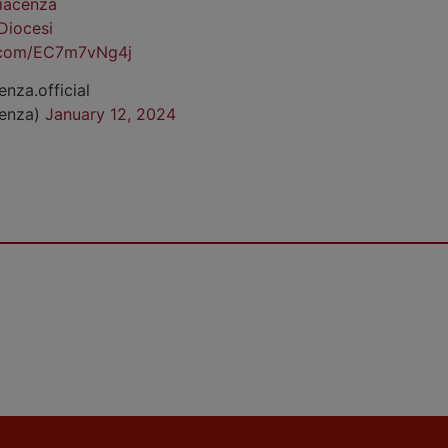
iacenza
Diocesi
r.com/EC7m7vNg4j
enza.official
cenza)
January 12, 2024