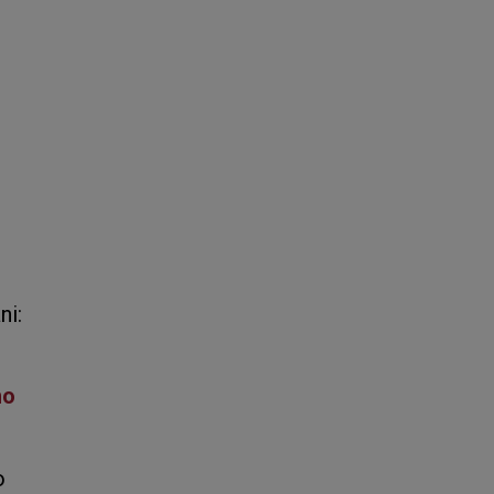
ni:
no
o