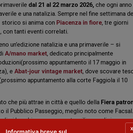
primaverile
dal 21 al 22 marzo 2026,
che ogni anno
erile e una natalizia. Sempre nel fine settimana de
o storico si anima con
Piacenza in fiore
, tre giorni
 con tanti eventi correlati.
o un’edizione natalizia e una primaverile – si
di
A/mano market
, dedicato principalmente
oproduzioni(prossimo appuntamento il 17 maggio in
za), e
Abat-jour vintage market
, dove scovare teso
prossimo appuntamento alla corte Faggiola il 10
o che più attrae in città e quello della
Fiera patro
to il Pubblico Passeggio, meglio noto come Facsal
luglio i banchi propongono utensili per pulizie
 accanto a tradizionali banchi di abbigliamento e
Informativa breve sul