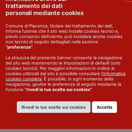
trattamento dei dati
personali mediante cookies
Comune di Piacenza, titolare del trattamento dei dati,
informa l’utente che il sito web installa cookies tecnici e,
appuntamenti e le occasioni per curiosare tra oggetti
previo consenso dell’utente, può installare anche cookies
tempi si moltiplicano:
non tecnici di seguito dettagliati nella sezione
“preferenze”
.
 del mese
si tiene il
Mercato dell’antiquariato a
La chiusura del presente banner consente la navigazione
del sito web mantenendo le impostazioni di default (solo
dei più importanti e grandi della provincia con
cookies tecnici). Per maggiori informazioni in ordine ai
 d’Italia, lungo le vie principali e sotto i portici del
cookies utilizzati dal sito è possibile consultare
l’informativa
cookies completa
. È possibile, in ogni momento della
navigazione, gestire le preferenze di seguito mediante la
funzione
“rivedi le tue scelte sui cookies”
.
del mese
è
Pontenure
a ospitare un mercatino
Rivedi le tue scelte sui cookies
Accetta
er Cremona lungo il fiume Po, la
quarta domenica de
to dell’usato per tutti i gusti e le tasche, dove trov
istica e mobili. Sempre la quarta domenica del mese 