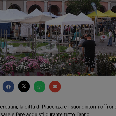
ercatini, la città di Piacenza e i suoi dintorni offron
sare e fare acquisti durante tutto l’anno.