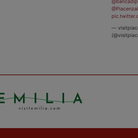
@bancadip
@Piacenza
pic.twitte
— visitpiac
(@visitpia