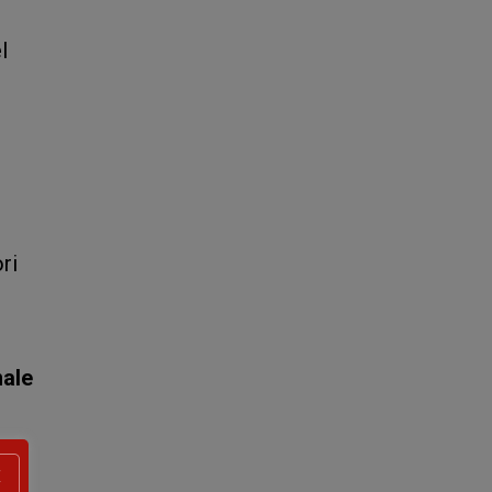
l
ri
nale
.
X