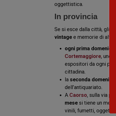
oggettistica.
In provincia
Se si esce dalla città, gli 
vintage
e memorie di altri 
ogni prima domenica
Cortemaggiore
, uno 
espositori da ogni parte
cittadina.
la
seconda domenica 
dell’antiquariato.
A
Caorso
, sulla via p
mese
si tiene un merca
vinili, fumetti, oggett