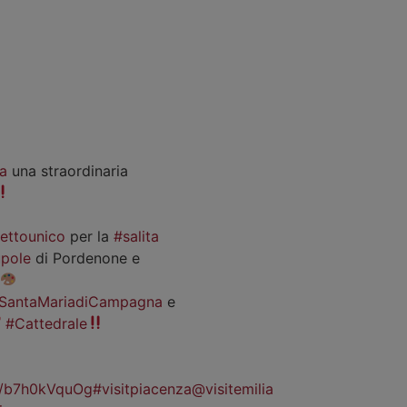
a
una straordinaria
iettounico
per la
#salita
pole
di Pordenone e
SantaMariadiCampagna
e
#Cattedrale
co/b7h0kVquOg
#visitpiacenza
@visitemilia