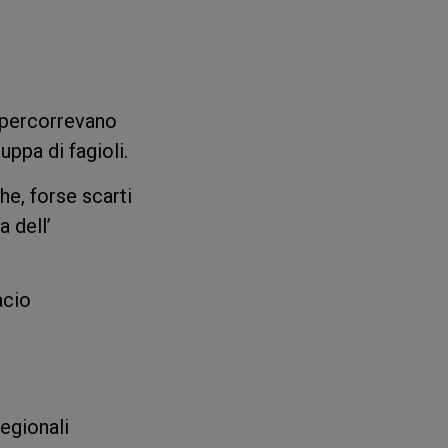
e percorrevano
ppa di fagioli.
he, forse scarti
a dell’
acio
egionali