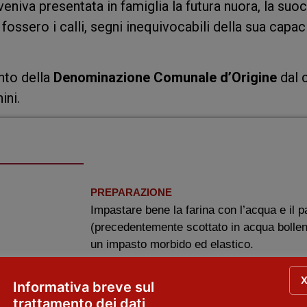
veniva presentata in famiglia la futura nuora, la suo
 fossero i calli, segni inequivocabili della sua capac
nto della
Denominazione Comunale d’Origine
dal 
ini.
PREPARAZIONE
Impastare bene la farina con l’acqua e il p
(precedentemente scottato in acqua bollent
un impasto morbido ed elastico.
Da esso staccare dei pezzi da assottigliar
Informativa breve sul
fino a dar loro la forma di bisciette (ill bi
trattamento dei dati
questi lunghi e sottili cilindri staccare dei