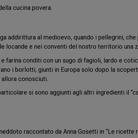
della cucina povera.
lga addirittura al medioevo, quando i pellegrini, ch
 locande e nei conventi del nostro territorio una zu
e farina conditi con un sugo di fagioli, lardo e cotic
erano i borlotti, giunti in Europa solo dopo la scopert
li allora conosciuti.
rticolare si sono aggiunti agli altri ingredienti il “c
neddoto raccontato da Anna Gosetti in “Le ricette r