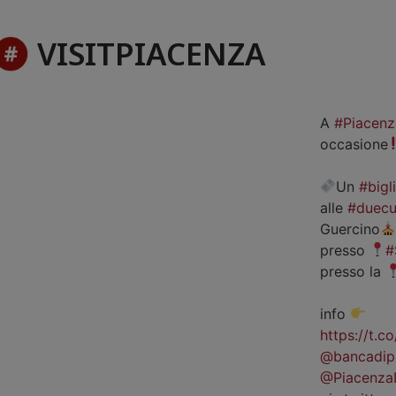
VISITPIACENZA
A
#Piacenz
occasione
Un
#bigl
alle
#duecu
Guercino
presso
#
presso la
info
https://t.
@bancadip
@Piacenza