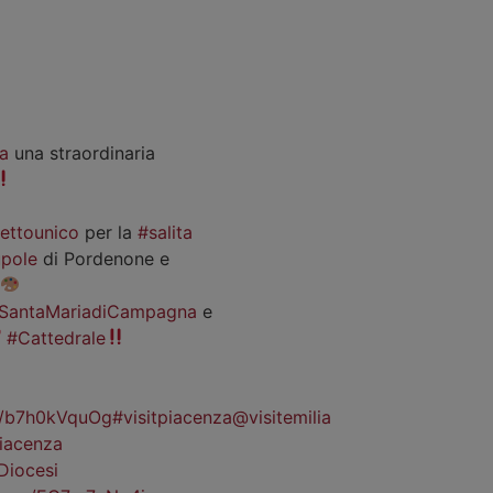
a
una straordinaria
iettounico
per la
#salita
pole
di Pordenone e
SantaMariadiCampagna
e
#Cattedrale
co/b7h0kVquOg
#visitpiacenza
@visitemilia
iacenza
Diocesi