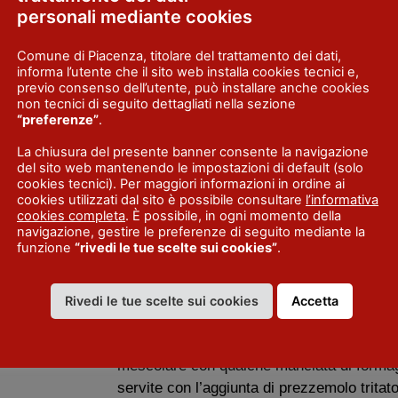
personali mediante cookies
leggermente con il pollice destro, acquist
gnocchetti. Lasciare ora riposare i pissare
Comune di Piacenza, titolare del trattamento dei dati,
informa l’utente che il sito web installa cookies tecnici e,
In precedenza vanno messi a bagno e fatti l
previo consenso dell’utente, può installare anche cookies
ncentrato di
fagioli borlotti e portati a tre quarti di co
non tecnici di seguito dettagliati nella sezione
“preferenze”
.
condita con un cucchiaio di olio e una fetta
Soffriggere in un tegame di cotto il burro, l’
La chiusura del presente banner consente la navigazione
casereccio (non
prezzemolo tritati, (volendo, uno spicchio d
del sito web mantenendo le impostazioni di default (solo
cookies tecnici). Per maggiori informazioni in ordine ai
(o un pezzetto intero da togliere poi a fine 
cookies utilizzati dal sito è possibile consultare
l’informativa
lasciarli insaporire a fuoco lento dopo ave
cookies completa
. È possibile, in ogni momento della
navigazione, gestire le preferenze di seguito mediante la
Aggiungere salsa di pomodoro/concentarto 
funzione
“rivedi le tue scelte sui cookies”
.
occorre, con acqua tiepida e continuare la
ne , o in parte,
Quando il sugo sarà pronto, fare cuocere i
 pane.
acqua bollente salata.
Rivedi le tue scelte sui cookies
Accetta
Quando, dopo pochi minuti, verranno a gall
messo l’uso di
schiumarola e versarli assieme al sugo e ai
mescolare con qualche manciata di formag
servite con l’aggiunta di prezzemolo tritat