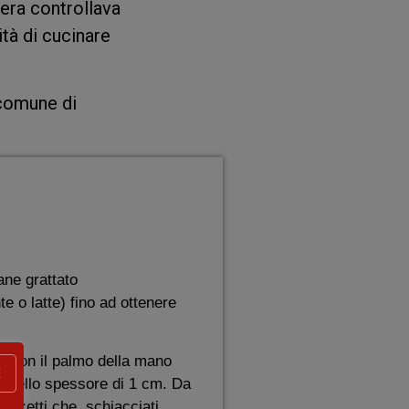
cera controllava
ità di cucinare
comune di
ane grattato
e o latte) fino ad ottenere
e con il palmo della mano
X
ss) dello spessore di 1 cm. Da
 pezzetti che, schiacciati