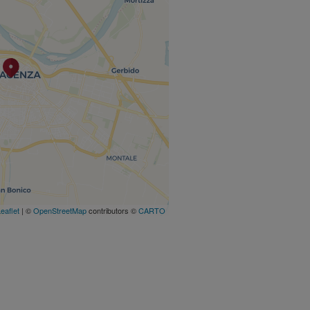
eaflet
| ©
OpenStreetMap
contributors ©
CARTO