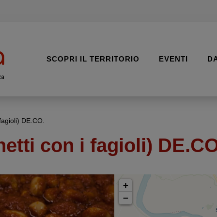
SCOPRI IL TERRITORIO
EVENTI
D
za
 fagioli) DE.CO.
etti con i fagioli) DE.CO
+
−