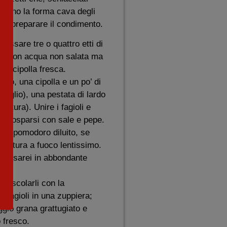
eranno la forma cava degli
i e preparare il condimento.
essare tre o quattro etti di
ttura con acqua non salata ma
 di cipolla fresca.
olio, una cipolla e un po’ di
’aglio), una pestata di lardo
cottura). Unire i fagioli e
rli cosparsi con sale e pepe.
di pomodoro diluito, se
 cottura a fuoco lentissimo.
 pissarei in abbondante
a, scolarli con la
 fagioli in una zuppiera;
gio grana grattugiato e
o fresco.