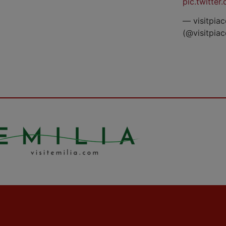
pic.twitte
— visitpiac
(@visitpia