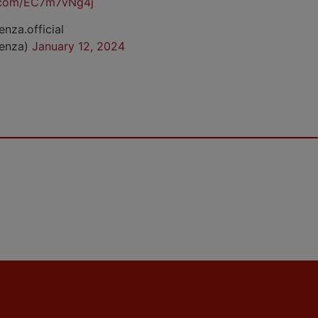
r.com/EC7m7vNg4j
enza.official
cenza)
January 12, 2024