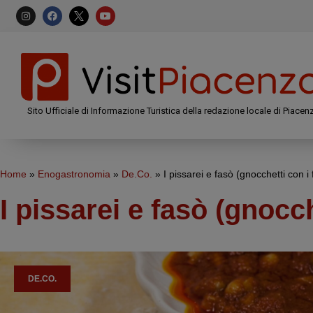
Sito Ufficiale di Informazione Turistica della redazione locale di Piacen
Home
»
Enogastronomia
»
De.Co.
»
I pissarei e fasò (gnocchetti con i
I pissarei e fasò (gnocch
DE.CO.