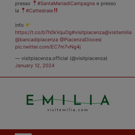
presso
#SantaMariadiCampagna
e presso
la
#Cattedrale
info
https://t.co/b7h0kVquOg
#visitpiacenza
@visitemilia
@bancadipiacenza
@PiacenzaDiocesi
pic.twitter.com/EC7m7vNg4j
— visitpiacenza.official (@visitpiacenza)
January 12, 2024