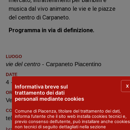
mercato, intrattenimenti per bambini e
musica dal vivo animano le vie e le piazze
del centro di Carpaneto.
Programma in via di definizione.
LUOGO
vie del centro
- Carpaneto Piacentino
DATE
4 - 7 settembre 2026
X
Informativa breve sul
trattamento dei dati
ORARIO
personali mediante cookies
Vedi programma
CONTATTI
Comune di Piacenza, titolare del trattamento dei dati,
informa l’utente che il sito web installa cookies tecnici e,
telephone: + 39 0523 870997
previo consenso dell’utente, può installare anche cookies
non tecnici di seguito dettagliati nella sezione
https://www.facebook.com/prolococarpanetopiac