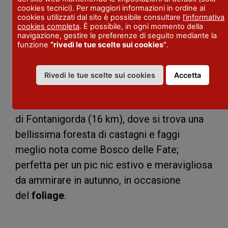
Val Boreca
ci sono paesi come
Tartago,
cookies tecnici). Per maggiori informazioni in ordine ai
cookies utilizzati dal sito è possibile consultare
l’informativa
Zerba, Vesimo, Artana
che possono
cookies completa
. È possibile, in ogni momento della
vantare nei rispettivi toponimi le tracce del
navigazione, gestire le preferenze di seguito mediante la
funzione
“rivedi le tue scelte sui cookies”
.
passaggio di Annibale, durante la famosa
battaglia del Trebbia (218 A.C.).
Rivedi le tue scelte sui cookies
Accetta
Lungo il percorso diretto a Genova, val la
pena fare una piccola deviazione nel paese
di Fontanigorda (16 km), dove si trova una
bellissima foresta di castagni e faggi
meglio nota come Bosco delle Fate;
perfetta per un pic nic estivo e meravigliosa
da ammirare in autunno, in occasione
del
foliage
.