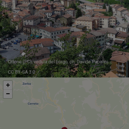
Ottone (PC), veduta del borgo, ph. Davide Papalini
CC BY-SA 3.0
+
−