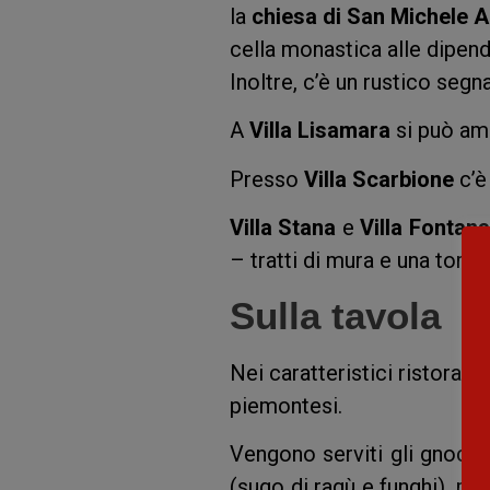
la
chiesa di San Michele 
cella monastica alle dipend
Inoltre, c’è un rustico seg
A
Villa Lisamara
si può am
Presso
Villa Scarbione
c’è
Villa Stana
e
Villa Fontana
– tratti di mura e una torre
Sulla tavola
Nei caratteristici ristorant
piemontesi.
Vengono serviti gli gnocchi 
(sugo di ragù e funghi), ris