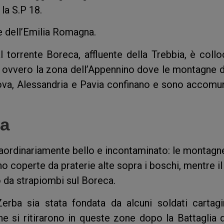
la S.P 18.
e dell’Emilia Romagna.
 torrente Boreca, affluente della Trebbia, è collo
, ovvero la zona dell’Appennino dove le montagne d
ova, Alessandria e Pavia confinano e sono accomu
la
aordinariamente bello e incontaminato: le montagn
o coperte da praterie alte sopra i boschi, mentre il
o da strapiombi sul Boreca.
rba sia stata fondata da alcuni soldati cartagi
he si ritirarono in queste zone dopo la Battaglia d