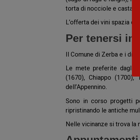
torta di nocciole e castagn
L’offerta dei vini spazia da 
Per tenersi in
Il Comune di Zerba e i dint
Le mete preferite dagli e
(1670), Chiappo (1700), 
dell’Appennino.
Sono in corso progetti p
ripristinando le antiche mul
Nelle vicinanze si trova la 
Appuntamenti d