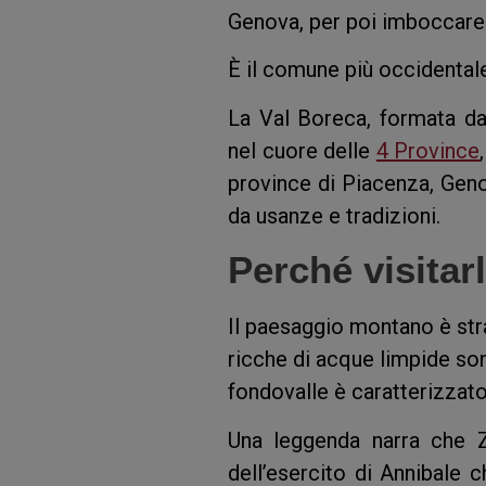
Genova, per poi imboccare 
È il comune più occidental
La Val Boreca, formata dal
nel cuore delle
4 Province
province di Piacenza, Gen
da usanze e tradizioni.
Perché visitar
Il paesaggio montano è str
ricche di acque limpide son
fondovalle è caratterizzat
Una leggenda narra che Ze
dell’esercito di Annibale c