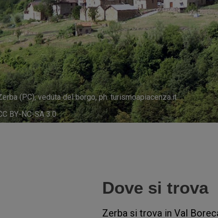
Zerba (PC), veduta del borgo, ph. turismoapiacenza.it
CC BY-NC-SA 3.0
Dove si trova
Zerba si trova in Val Bore