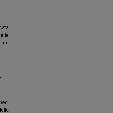
cata
elle
nate
e
nesi
ella