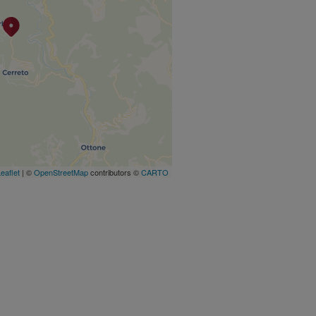
eaflet
| ©
OpenStreetMap
contributors ©
CARTO