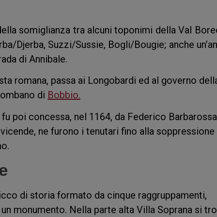
ella somiglianza tra alcuni toponimi della Val Bore
erba/Djerba, Suzzi/Sussie, Bogli/Bougie; anche un’an
rada di Annibale.
uista romana, passa ai Longobardi ed al governo dell
olombano di
Bobbio.
i fu poi concessa, nel 1164, da Federico Barbarossa
vicende, ne furono i tenutari fino alla soppressione
mo.
e
icco di storia formato da cinque raggruppamenti,
 un monumento. Nella parte alta Villa Soprana si tr