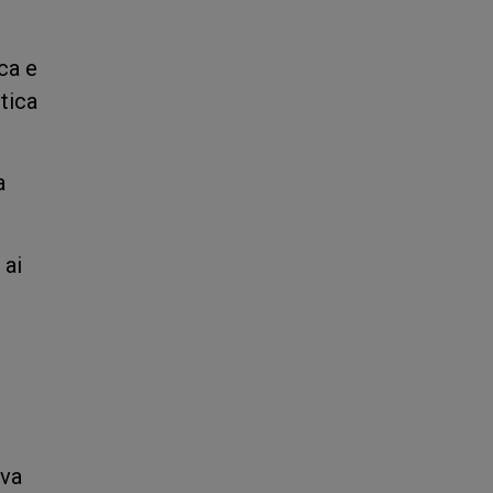
ca e
tica
a
 ai
ova