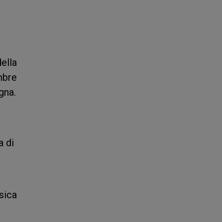
ella
mbre
gna.
a di
sica