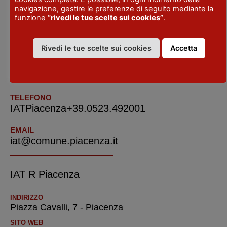
navigazione, gestire le preferenze di seguito mediante la
funzione
“rivedi le tue scelte sui cookies”
.
INDIRIZZO
Corso Vittorio Emanuele - via Genova
Piacenza
Rivedi le tue scelte sui cookies
Accetta
LOCALITA'
Piacenza
TELEFONO
IATPiacenza+39.0523.492001
EMAIL
iat@comune.piacenza.it
IAT R Piacenza
INDIRIZZO
Piazza Cavalli, 7 - Piacenza
SITO WEB