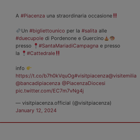
A
#Piacenza
una straordinaria occasione
Un
#bigliettounico
per la
#salita
alle
#duecupole
di Pordenone e Guercino
presso
#SantaMariadiCampagna
e presso
la
#Cattedrale
info
https://t.co/b7h0kVquOg
#visitpiacenza
@visitemilia
@bancadipiacenza
@PiacenzaDiocesi
pic.twitter.com/EC7m7vNg4j
— visitpiacenza.official (@visitpiacenza)
January 12, 2024