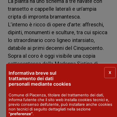
La pianta ha uno schema a tre navate con
transetto e cappelle laterali e un’ampia
cripta di impronta bramantesca.
L’interno è ricco di opere d’arte: affreschi,
dipinti, monumenti e sculture, tra cui spicca
lo straordinario coro ligneo intarsiato,
databile ai primi decenni del Cinquecento.
Sopra al coro è oggi visibile una copia
settecentesca della Madonna Sistina di
Raffaello, eseguita proprio per la chiesa tra
X
Informativa breve sul
trattamento dei dati
il 1512 e il 1513, venduta dai monaci nel
personali mediante cookies
1754 e oggi conservata alla Gemäldegalerie
di Dresda.
Comune di Piacenza, titolare del trattamento dei dati,
informa l’utente che il sito web installa cookies tecnici e,
previo consenso dell’utente, può installare anche cookies
Palazzo Farnese
non tecnici di seguito dettagliati nella sezione
“preferenze”
.