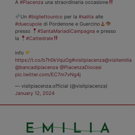
A
#Piacenza
una straordinaria occasione
Un
#bigliettounico
per la
#salita
alle
#duecupole
di Pordenone e Guercino
presso
#SantaMariadiCampagna
e presso
la
#Cattedrale
info
https://t.co/b7h0kVquOg
#visitpiacenza
@visitemilia
@bancadipiacenza
@PiacenzaDiocesi
pic.twitter.com/EC7m7vNg4j
— visitpiacenza.official (@visitpiacenza)
January 12, 2024