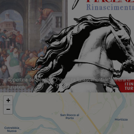
Copertina del dépliant "Piacenza Rinascimentale", itinerario
turistico
+
−