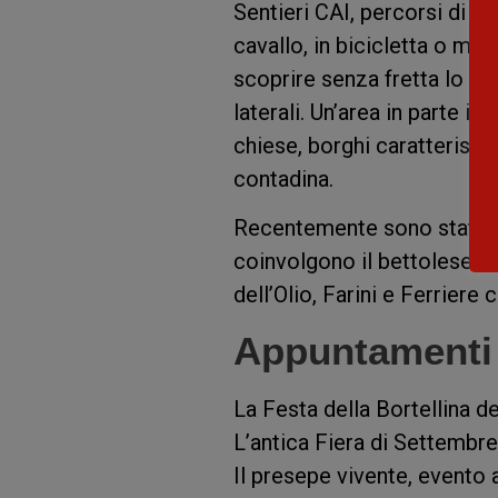
Sentieri CAI, percorsi di Tr
cavallo, in bicicletta o mou
scoprire senza fretta lo spl
laterali. Un’area in parte in
chiese, borghi caratteristic
contadina.
Recentemente sono stati pre
coinvolgono il bettolese e s
dell’Olio, Farini e Ferriere
Appuntamenti d
La Festa della Bortellina d
L’antica Fiera di Settembre
Il presepe vivente, evento 