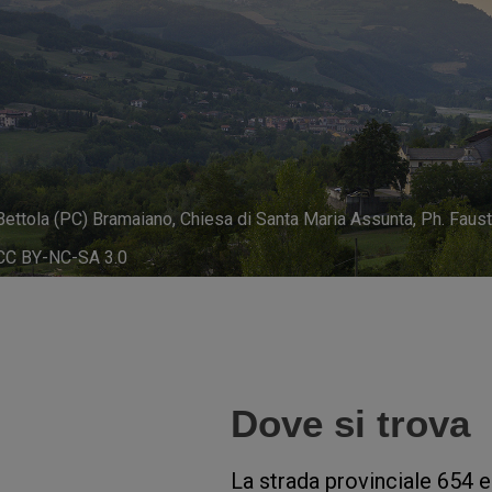
Bettola (PC) Bramaiano, Chiesa di Santa Maria Assunta, Ph. Faus
CC BY-NC-SA 3.0
Dove si trova
La strada provinciale 654 e 