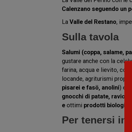
Calenzano seguendo un per
La
Valle del Restano
, impe
Sulla tavola
Salumi (coppa, salame, pa
gustare anche con la cele
farina, acqua e lievito, cott
locande, agriturismi propong
pisarei e fasö, anolini
) e 
gnocchi di patate, ravioli
)
e
ottimi
prodotti biologici.
Per tenersi in