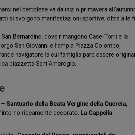
marsi nel bettolese va da inizio primavera all’autunn
fatti si svolgono manifestazioni sportive, oltre alle f
 San Bernardino, dove rimangono Case-Torri e la
Borgo San Giovanni e l’ampia Piazza Colombo,
rande navigatore la cui famiglia pare essere origina
stica piazzetta Sant’Ambrogio.
e
 – Santuario della Beata Vergine della Quercia
,
ll’interno riccamente decorato.
La Cappella
celebri
Cascate del Perino, raggiungibili da