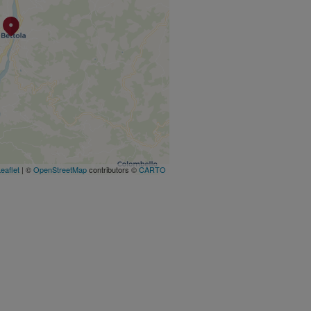
eaflet
| ©
OpenStreetMap
contributors ©
CARTO