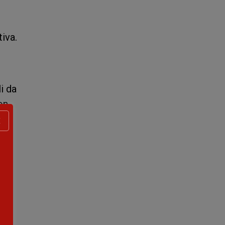
iva.
i da
on
X