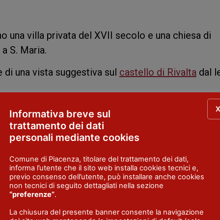
no una villa privata del XVII secolo e una chiesa di
a S. Maria.
e di una vista suggestiva sul
castello di Rivalta
dal l
Informativa breve sul
trattamento dei dati
personali mediante cookies
Comune di Piacenza, titolare del trattamento dei dati,
informa l’utente che il sito web installa cookies tecnici e,
previo consenso dell’utente, può installare anche cookies
non tecnici di seguito dettagliati nella sezione
“preferenze”
.
La chiusura del presente banner consente la navigazione