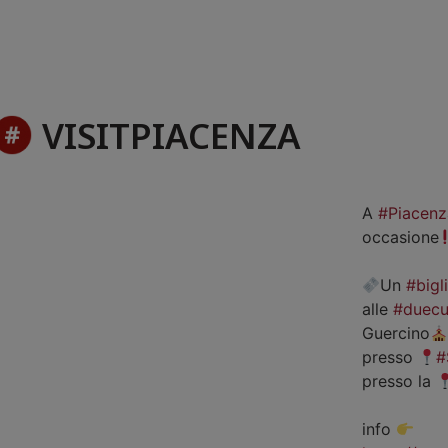
VISITPIACENZA
A
#Piacenz
occasione
Un
#bigl
alle
#duecu
Guercino
presso
#
presso la
info