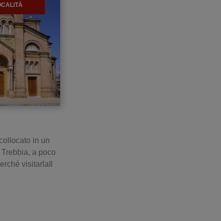
OCALITÀ
ollocato in un
 Trebbia, a poco
rché visitarlaIl