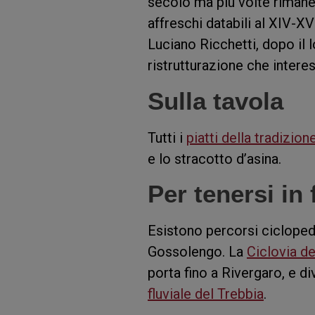
secolo ma più volte rimaneg
affreschi databili al XIV-X
Luciano Ricchetti, dopo il l
ristrutturazione che intere
Sulla tavola
Tutti i
piatti della tradizion
e lo stracotto d’asina.
Per tenersi in
Esistono percorsi cicloped
Gossolengo. La
Ciclovia de
porta fino a Rivergaro, e dive
fluviale del Trebbia
.