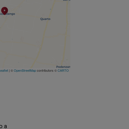
eaflet
| ©
OpenStreetMap
contributors ©
CARTO
o a