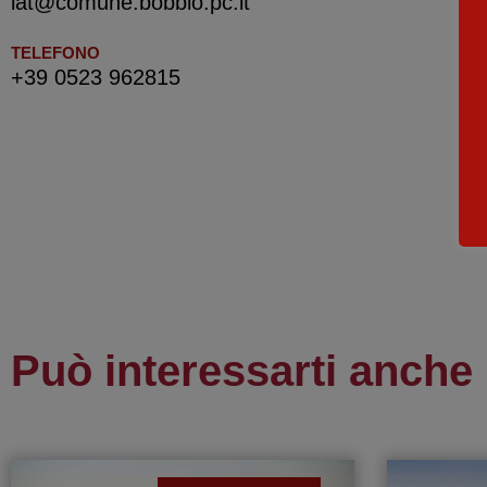
iat@comune.bobbio.pc.it
TELEFONO
+39 0523 962815
Può interessarti anche