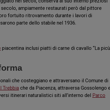
giato nei secoli, conserva al suo interno preziosi
V secolo, ampiamente restaurati però dal pittore
oro fortuito ritrovamento durante i lavori di
ssarono parte dello stabile nel 1936.
e
piacentina inclusi piatti di carne di cavallo “La picù
 forma
onali che costeggiano e attraversano il Comune di
l Trebbia
che da Piacenza, attraversa Gossolengo 
rsi itinerari naturalistici siti all’interno del
Parco